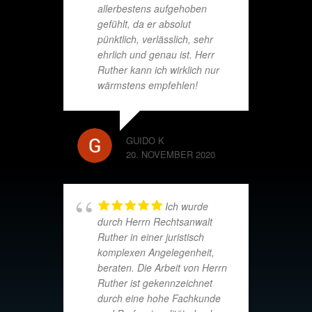
allerbestens aufgehoben
gefühlt, da er absolut
pünktlich, verlässlich, sehr
ehrlich und genau ist. Herr
Ruther kann ich wirklich nur
wärmstens empfehlen!
GUIDO K
20. NOVEMBER 2020
Ich wurde
durch Herrn Rechtsanwalt
Ruther in einer juristisch
komplexen Angelegenheit,
beraten. Die Arbeit von Herrn
Ruther ist gekennzeichnet
durch eine hohe Fachkunde