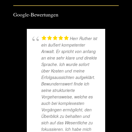
Google-Bewertungen
Herr Ruther ist
ein äußert kompetenter
Anwalt. Er spricht von anfang
an eine sehr klare und direkte
Sprache. Ich wurde sofort
über Kosten und meine
Erfolgsaussichten aufgeklärt.
Bewundernswert finde ich
seine strukturierte
Vorgehensweise, welche es
auch bei komplexesten
Vorgängen ermöglicht, den
Überblick zu behalten und
sich auf das Wesentliche zu
fokussieren. Ich habe mich