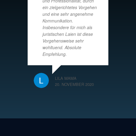
und Professionalität, durch
ein zielgerichtetes Vorgehen
und eine sehr angenehme
Kommunikation.
Insbesondere für mich als
juristischen Laien ist diese
Vorgehensweise sehr
wohltuend. Absolute
Empfehlung.
LILA MAMA
20. NOVEMBER 2020