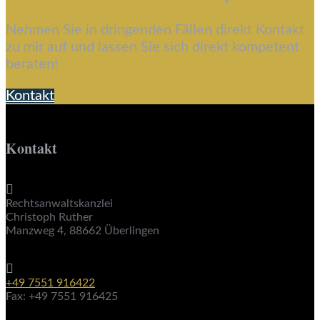
Nehmen Sie in dringenden Fällen direkt Kontakt
zu mir auf und lassen Sie sich direkt kompetent
beraten!
Kontakt
Kontakt

Rechtsanwaltskanzlei
Christoph Ruther
Manzweg 4, 88662 Überlingen

+49 7551 916422
Fax: +49 7551 916425