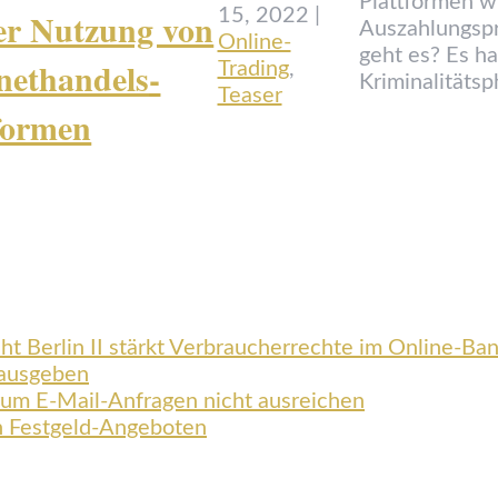
Plattformen wi
er Nutzung von
15, 2022
|
Auszahlungsp
Online-
geht es? Es h
net­handels­
Trading
,
Kriminalitäts
Teaser
formen
t Berlin II stärkt Verbraucherrechte im Online-Ba
 ausgeben
rum E-Mail-Anfragen nicht ausreichen
n Festgeld-Angeboten