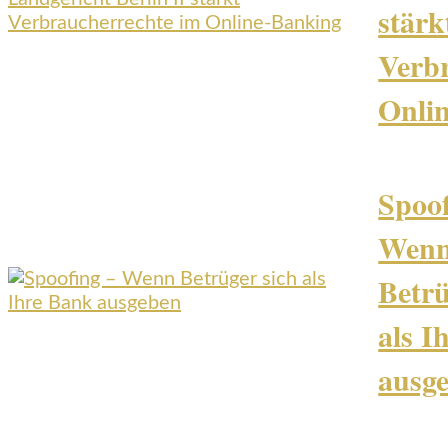
stärk
Verb
Onli
Spoof
Wen
Betrü
als I
ausg