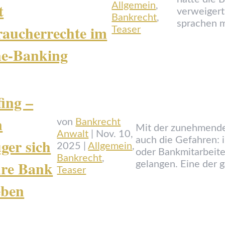
t
Allgemein
,
verweigert
Bankrecht
,
sprachen 
raucherrechte im
Teaser
ne-Banking
ing –
n
von
Bankrecht
Mit der zunehmenden
Anwalt
|
Nov. 10,
ger sich
auch die Gefahren: 
2025
|
Allgemein
,
oder Bankmitarbeite
Bankrecht
,
hre Bank
gelangen. Eine der 
Teaser
eben