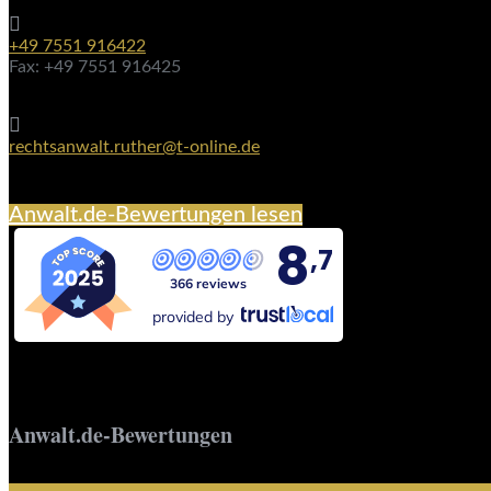

+49 7551 916422
Fax: +49 7551 916425

rechtsanwalt.ruther@t-online.de
Anwalt.de-Bewertungen lesen
8
,7
366 reviews
provided by
Anwalt.de-Bewertungen