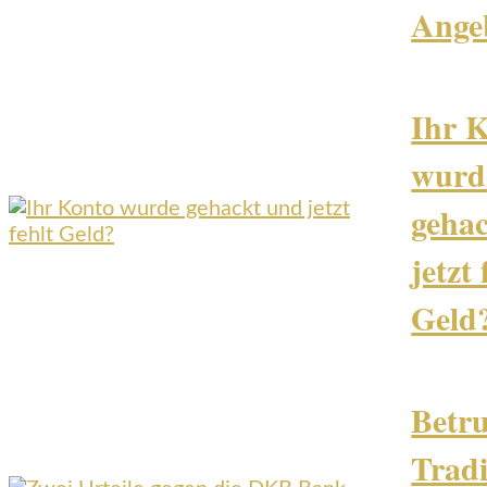
Ange
Ihr 
wurd
geha
jetzt 
Geld
Betru
Tradi