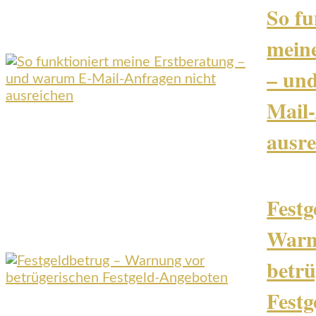
So fu
mein
– un
Mail-
ausre
Festg
Warn
betrü
Festg