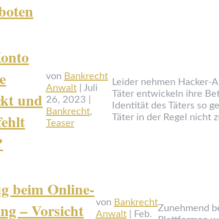
boten
Konto
e
von
Bankrecht
Leider nehmen Hacker-An
Anwalt
|
Juli
ckt und
Täter entwickeln ihre Be
26, 2023
|
Identität des Täters so g
Bankrecht
,
fehlt
Täter in der Regel nicht 
Teaser
?
g beim Online-
von
Bankrecht
ng – Vorsicht
Zunehmend ber
Anwalt
|
Feb.