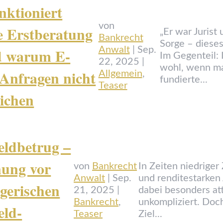
nktioniert
von
e Erstberatung
„Er war Jurist
Bankrecht
Sorge – dieses
d warum E-
Anwalt
|
Sep.
Im Gegenteil:
22, 2025
|
wohl, wenn ma
Anfragen nicht
Allgemein
,
fundierte...
Teaser
ichen
eldbetrug –
ung vor
von
Bankrecht
In Zeiten niedriger
Anwalt
|
Sep.
und renditestarken
gerischen
21, 2025
|
dabei besonders attr
Bankrecht
,
unkompliziert. Doc
eld-
Teaser
Ziel...