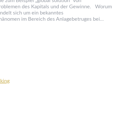
e zum Beispiel „global solution“ von
roblemen des Kapitals und der Gewinne. Worum
andelt sich um ein bekanntes
phänomen im Bereich des Anlagebetruges bei...
nking