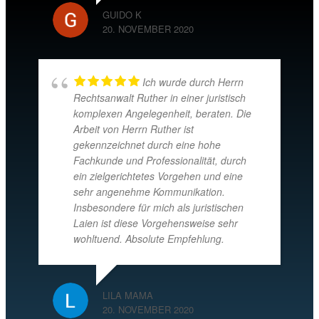
GUIDO K
20. NOVEMBER 2020
Ich wurde durch Herrn
Rechtsanwalt Ruther in einer juristisch
komplexen Angelegenheit, beraten. Die
Arbeit von Herrn Ruther ist
gekennzeichnet durch eine hohe
Fachkunde und Professionalität, durch
ein zielgerichtetes Vorgehen und eine
sehr angenehme Kommunikation.
Insbesondere für mich als juristischen
Laien ist diese Vorgehensweise sehr
wohltuend. Absolute Empfehlung.
LILA MAMA
20. NOVEMBER 2020