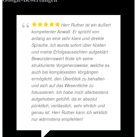
Herr Ruther ist ein äußert
kompetenter Anwalt. Er spricht von
anfang an eine sehr klare und direkte
Sprache. Ich wurde sofort über Kosten
und meine Erfolgsaussichten aufgeklärt.
Bewundernswert finde ich seine
strukturierte Vorgehensweise, welche es
auch bei komplexesten Vorgängen
ermöglicht, den Überblick zu behalten
und sich auf das Wesentliche zu
fokussieren. Ich habe mich allerbestens
aufgehoben gefühlt, da er absolut
pünktlich, verlässlich, sehr ehrlich und
genau ist. Herr Ruther kann ich wirklich
nur wärmstens empfehlen!