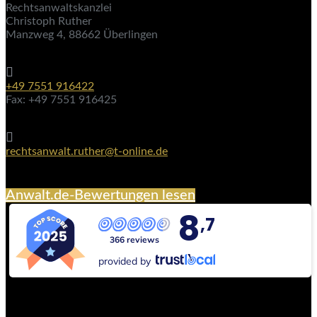
Rechtsanwaltskanzlei
Christoph Ruther
Manzweg 4, 88662 Überlingen

+49 7551 916422
Fax: +49 7551 916425

rechtsanwalt.ruther@t-online.de
Anwalt.de-Bewertungen lesen
8
,7
366 reviews
provided by